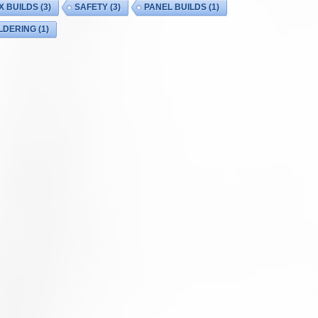
X BUILDS
(3)
SAFETY
(3)
PANEL BUILDS
(1)
LDERING
(1)