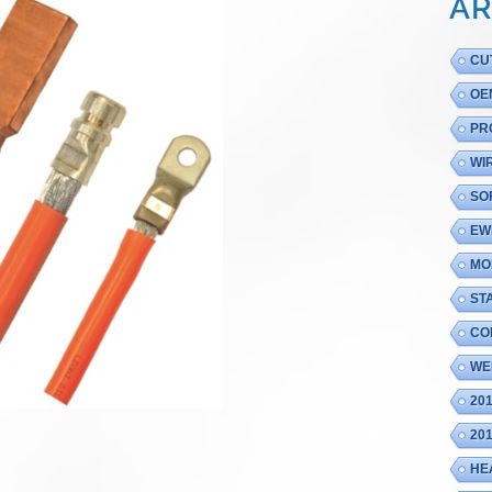
AR
CU
OE
PR
WI
SO
EW
MO
ST
CO
WE
20
20
HE