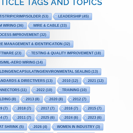
TICLE TAGS AND TOPICS
T/STRIP/CRIMP/SOLDER
(53)
LEADERSHIP
(45)
M WIRING
(36)
WIRE & CABLE
(33)
OCESS IMPROVEMENT
(32)
RE MANAGEMENT & IDENTIFICATION
(32)
FTWARE
(23)
TESTING & QUALITY IMPROVEMENT
(18)
IS/MIL-AERO WIRING
(14)
LDING/ENCAPSULATING/ENVIRONMENTAL SEALING
(13)
ANDARDS & DIRECTIVERS
(13)
2010
(12)
2021
(12)
NNECTORS
(11)
2022
(10)
TRAINING
(10)
LDING
(8)
2013
(8)
2020
(8)
2012
(7)
19
(7)
2018
(7)
2017
(7)
2016
(7)
2015
(7)
14
(7)
2011
(7)
2025
(6)
2024
(6)
2023
(6)
AT SHRINK
(5)
2026
(4)
WOMEN IN INDUSTRY
(3)