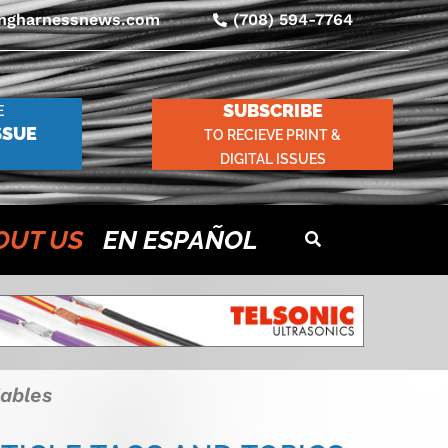
ingharnessnews.com
(708) 594-7764
SUBSCRIBE
E
SSUE
TO RECIEVE PRINT &
DIGITAL ISSUES
OUT US
EN ESPAÑOL
fiables