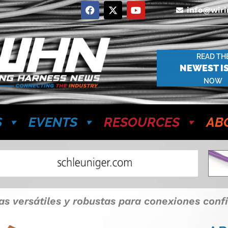
info@wir
READ TH
NEWEST I
NOW
S
EVENTS
RESOURCES
AB
ías versátiles y robustas para conexiones con