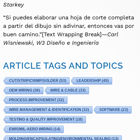
Starkey
“Si puedes elaborar una hoja de corte completa
a partir del dibujo sin adivinar, entonces vas por
buen camino.”[Text Wrapping Break]—
Carl
Wisniewski, W3 Diseño e Ingeniería
ARTICLE TAGS AND TOPICS
CUT/STRIP/CRIMP/SOLDER
(53)
LEADERSHIP
(45)
OEM WIRING
(36)
WIRE & CABLE
(33)
PROCESS IMPROVEMENT
(32)
WIRE MANAGEMENT & IDENTIFICATION
(32)
SOFTWARE
(23)
TESTING & QUALITY IMPROVEMENT
(18)
EWIS/MIL-AERO WIRING
(14)
MOLDING/ENCAPSULATING/ENVIRONMENTAL SEALING
(13)