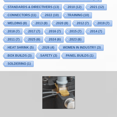
STANDARDS & DIRECTIVERS
(13)
2010
(12)
2021
(12)
CONNECTORS
(11)
2022
(10)
TRAINING
(10)
WELDING
(8)
2013
(8)
2020
(8)
2012
(7)
2019
(7)
2018
(7)
2017
(7)
2016
(7)
2015
(7)
2014
(7)
2011
(7)
2025
(6)
2024
(6)
2023
(6)
HEAT SHRINK
(5)
2026
(4)
WOMEN IN INDUSTRY
(3)
BOX BUILDS
(3)
SAFETY
(3)
PANEL BUILDS
(1)
SOLDERING
(1)