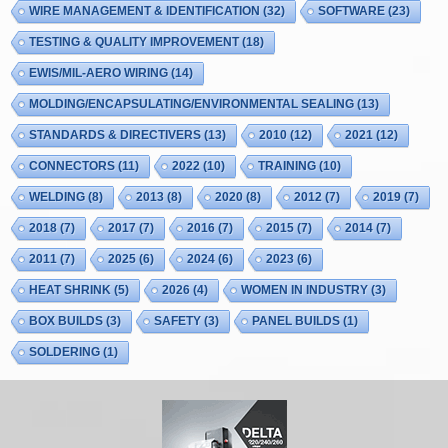
WIRE MANAGEMENT & IDENTIFICATION
(32)
SOFTWARE
(23)
TESTING & QUALITY IMPROVEMENT
(18)
EWIS/MIL-AERO WIRING
(14)
MOLDING/ENCAPSULATING/ENVIRONMENTAL SEALING
(13)
STANDARDS & DIRECTIVERS
(13)
2010
(12)
2021
(12)
CONNECTORS
(11)
2022
(10)
TRAINING
(10)
WELDING
(8)
2013
(8)
2020
(8)
2012
(7)
2019
(7)
2018
(7)
2017
(7)
2016
(7)
2015
(7)
2014
(7)
2011
(7)
2025
(6)
2024
(6)
2023
(6)
HEAT SHRINK
(5)
2026
(4)
WOMEN IN INDUSTRY
(3)
BOX BUILDS
(3)
SAFETY
(3)
PANEL BUILDS
(1)
SOLDERING
(1)