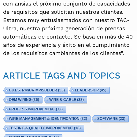
con ansias el próximo conjunto de capacidades
de requisitos que solicitan nuestros clientes.
Estamos muy entusiasmados con nuestro TAC-
Ultra, nuestra próxima generación de prensas
automáticas de contacto. Se basa en más de 40
años de experiencia y éxito en el cumplimiento
de los requisitos cambiantes de los clientes”.
ARTICLE TAGS AND TOPICS
CUT/STRIP/CRIMP/SOLDER
(53)
LEADERSHIP
(45)
OEM WIRING
(36)
WIRE & CABLE
(33)
PROCESS IMPROVEMENT
(32)
WIRE MANAGEMENT & IDENTIFICATION
(32)
SOFTWARE
(23)
TESTING & QUALITY IMPROVEMENT
(18)