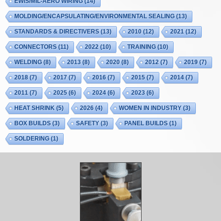
EWIS/MIL-AERO WIRING
(14)
MOLDING/ENCAPSULATING/ENVIRONMENTAL SEALING
(13)
STANDARDS & DIRECTIVERS
(13)
2010
(12)
2021
(12)
CONNECTORS
(11)
2022
(10)
TRAINING
(10)
WELDING
(8)
2013
(8)
2020
(8)
2012
(7)
2019
(7)
2018
(7)
2017
(7)
2016
(7)
2015
(7)
2014
(7)
2011
(7)
2025
(6)
2024
(6)
2023
(6)
HEAT SHRINK
(5)
2026
(4)
WOMEN IN INDUSTRY
(3)
BOX BUILDS
(3)
SAFETY
(3)
PANEL BUILDS
(1)
SOLDERING
(1)