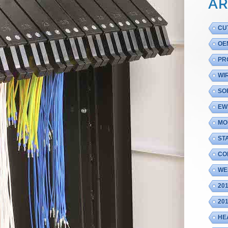
AR
CU
OE
PR
WI
SO
EW
MO
ST
CO
WE
20
20
HE