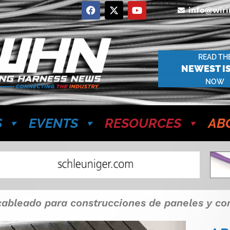
info@wir
READ TH
NEWEST I
NOW
S
EVENTS
RESOURCES
AB
cableado para construcciones de paneles y c