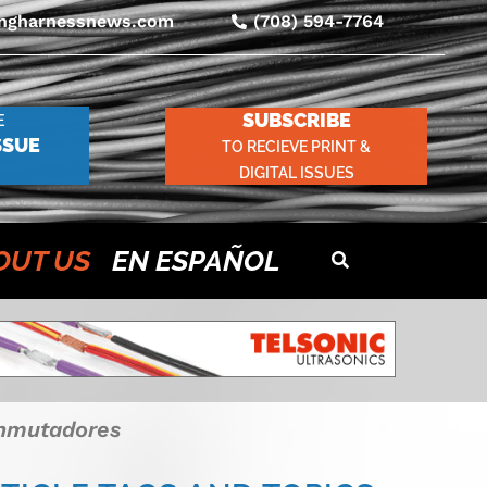
ingharnessnews.com
(708) 594-7764
SUBSCRIBE
E
SSUE
TO RECIEVE PRINT &
DIGITAL ISSUES
OUT US
EN ESPAÑOL
onmutadores