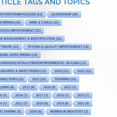
TICLE TAGS AND TOPICS
T/STRIP/CRIMP/SOLDER
(53)
LEADERSHIP
(45)
M WIRING
(36)
WIRE & CABLE
(33)
OCESS IMPROVEMENT
(32)
RE MANAGEMENT & IDENTIFICATION
(32)
FTWARE
(23)
TESTING & QUALITY IMPROVEMENT
(18)
IS/MIL-AERO WIRING
(14)
LDING/ENCAPSULATING/ENVIRONMENTAL SEALING
(13)
ANDARDS & DIRECTIVERS
(13)
2010
(12)
2021
(12)
NNECTORS
(11)
2022
(10)
TRAINING
(10)
LDING
(8)
2013
(8)
2020
(8)
2012
(7)
19
(7)
2018
(7)
2017
(7)
2016
(7)
2015
(7)
14
(7)
2011
(7)
2025
(6)
2024
(6)
2023
(6)
AT SHRINK
(5)
2026
(4)
WOMEN IN INDUSTRY
(3)